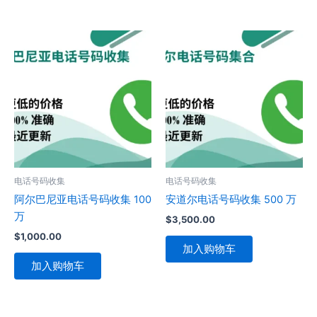
电话号码收集
电话号码收集
阿尔巴尼亚电话号码收集 100
安道尔电话号码收集 500 万
万
$
3,500.00
$
1,000.00
加入购物车
加入购物车