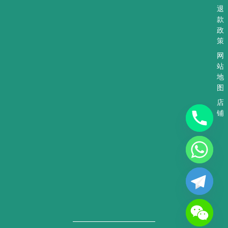
退
款
政
策
网
站
地
图
店
铺