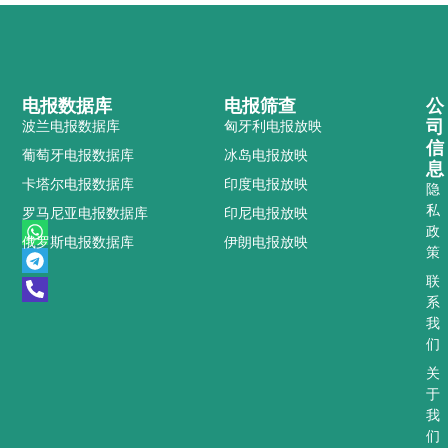
电报数据库
电报筛查
公
司
波兰电报数据库
匈牙利电报放映
信
葡萄牙电报数据库
冰岛电报放映
息
卡塔尔电报数据库
印度电报放映
隐
私
罗马尼亚电报数据库
印尼电报放映
W
T
P
政
俄罗斯电报数据库
伊朗电报放映
h
e
h
策
a
l
o
t
e
n
联
s
g
e
系
a
r
-
我
p
a
a
们
p
m
l
t
关
于
我
们