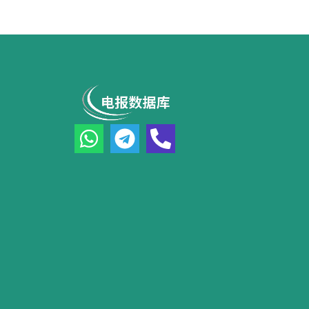
W
T
P
h
e
h
a
l
o
t
e
n
s
g
e
a
r
-
p
a
a
p
m
l
t