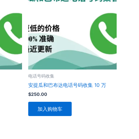
电话号码收集
安提瓜和巴布达电话号码收集 10 万
$
250.00
加入购物车