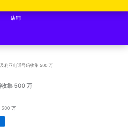
客
店铺
尔及利亚电话号码收集 500 万
集 500 万
500 万