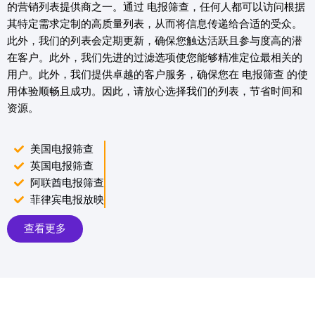
的营销列表提供商之一。通过 电报筛查，任何人都可以访问根据
其特定需求定制的高质量列表，从而将信息传递给合适的受众。
此外，我们的列表会定期更新，确保您触达活跃且参与度高的潜
在客户。此外，我们先进的过滤选项使您能够精准定位最相关的
用户。此外，我们提供卓越的客户服务，确保您在 电报筛查 的使
用体验顺畅且成功。因此，请放心选择我们的列表，节省时间和
资源。
美国电报筛查
英国电报筛查
阿联酋电报筛查
菲律宾电报放映
查看更多