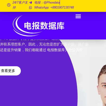
跳
24/7客户支
电报：@phondata
持
WhatsApp: +8801907130748
至
内
容
数据库
数据库本站专门为希望提升营销活动效果的企业提供营销
。TG 数据库专注于提供高质量、最新的信息，帮助企业
并联系理想客户。因此，无论您是想扩大客户群、推广新
还是提升销量，我们都能通过 电报数据库为您提供帮
查看更多