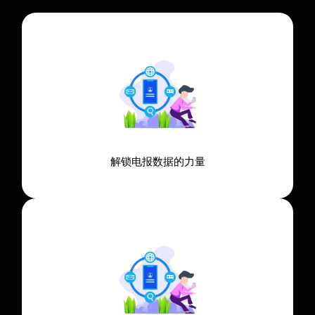
解锁电报数据的力量