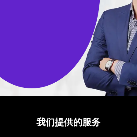
我们提供的服务