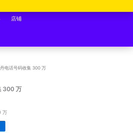
客
店铺
苏丹电话号码收集 300 万
300 万
 万