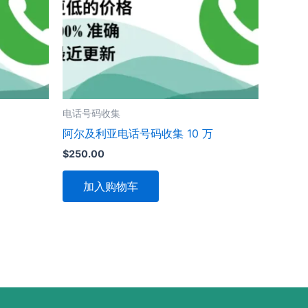
电话号码收集
阿尔及利亚电话号码收集 10 万
$
250.00
加入购物车