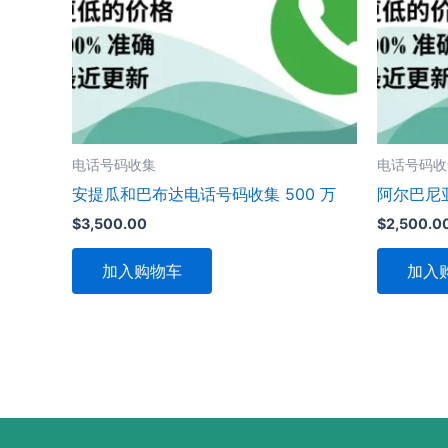
电话号码收集
电话号码收
安提瓜和巴布达电话号码收集 500 万
阿尔巴尼亚
$
3,500.00
$
2,500.0
加入购物车
加入