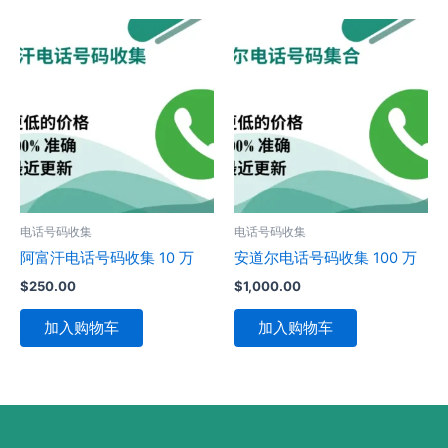
电话号码收集
电话号码收集
阿富汗电话号码收集 10 万
安道尔电话号码收集 100 万
$
250.00
$
1,000.00
加入购物车
加入购物车