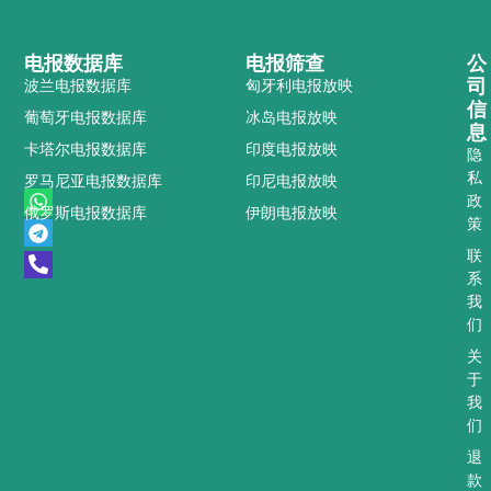
电报数据库
电报筛查
公
司
波兰电报数据库
匈牙利电报放映
信
葡萄牙电报数据库
冰岛电报放映
息
卡塔尔电报数据库
印度电报放映
隐
私
罗马尼亚电报数据库
印尼电报放映
W
T
P
政
俄罗斯电报数据库
伊朗电报放映
h
e
h
策
a
l
o
t
e
n
联
s
g
e
系
a
r
-
我
p
a
a
们
p
m
l
t
关
于
我
们
退
款