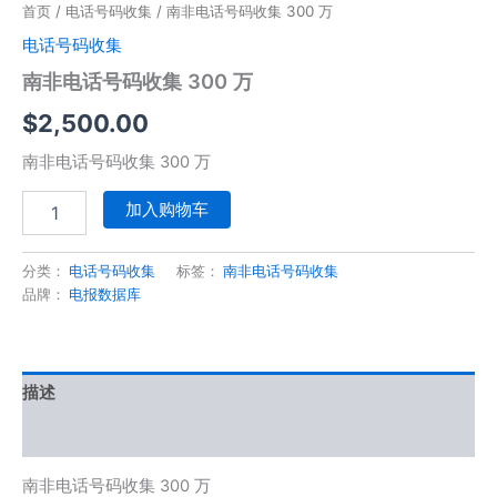
首页
/
电话号码收集
/ 南非电话号码收集 300 万
电话号码收集
南非电话号码收集 300 万
$
2,500.00
南非电话号码收集 300 万
加入购物车
分类：
电话号码收集
标签：
南非电话号码收集
品牌：
电报数据库
描述
用户评价 (0)
南非电话号码收集 300 万