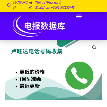
跳
24/7客户支
电报：@phondata
持
WhatsApp: +8801907130748
至
内
容
卢
旺
达
电
话
号
码
收
集
500
万
数
量