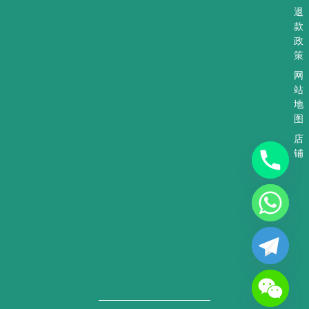
退
款
政
策
网
站
地
图
店
铺