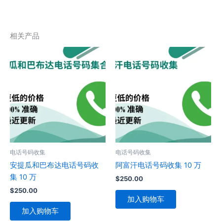
相关产品
电话号码收集
电话号码收集
安提瓜和巴布达电话号码收
阿富汗电话号码收集 10 万
集 10 万
$
250.00
$
250.00
加入购物车
加入购物车