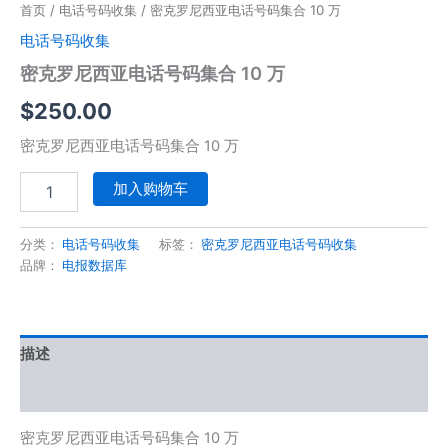
数
首页
/
电话号码收集
/ 密克罗尼西亚电话号码集合 10 万
量
电话号码收集
密克罗尼西亚电话号码集合 10 万
$
250.00
密克罗尼西亚电话号码集合 10 万
加入购物车
分类：
电话号码收集
标签：
密克罗尼西亚电话号码收集
品牌：
电报数据库
描述
用户评价 (0)
密克罗尼西亚电话号码集合 10 万