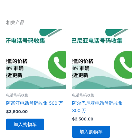
相关产品
电话号码收集
电话号码收集
阿富汗电话号码收集 500 万
阿尔巴尼亚电话号码收集
300 万
$
3,500.00
$
2,500.00
加入购物车
加入购物车