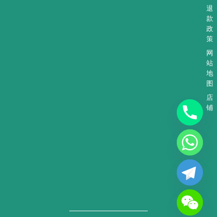
退
款
政
策
网
站
地
图
店
铺