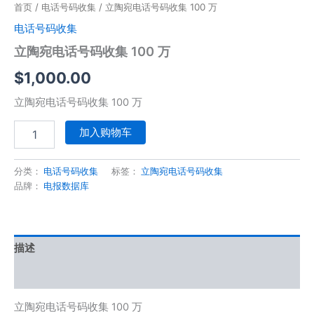
首页
/
电话号码收集
/ 立陶宛电话号码收集 100 万
电话号码收集
立陶宛电话号码收集 100 万
$
1,000.00
立陶宛电话号码收集 100 万
加入购物车
分类：
电话号码收集
标签：
立陶宛电话号码收集
品牌：
电报数据库
描述
用户评价 (0)
立陶宛电话号码收集 100 万