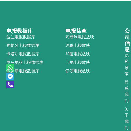
电报数据库
电报筛查
公
司
波兰电报数据库
匈牙利电报放映
信
葡萄牙电报数据库
冰岛电报放映
息
卡塔尔电报数据库
印度电报放映
隐
私
罗马尼亚电报数据库
印尼电报放映
W
T
P
政
俄罗斯电报数据库
伊朗电报放映
h
e
h
策
a
l
o
t
e
n
联
s
g
e
系
a
r
-
我
p
a
a
们
p
m
l
t
关
于
我
们