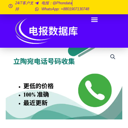
跳
24/7客户支
电报：@phondata
持
WhatsApp: +8801907130748
至
内
容
立
陶
宛
电
话
号
码
收
集
100
万
数
量