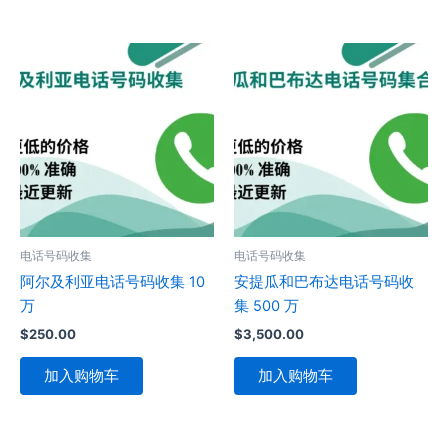
电话号码收集
电话号码收集
阿尔及利亚电话号码收集 10
安提瓜和巴布达电话号码收
万
集 500 万
$
250.00
$
3,500.00
加入购物车
加入购物车