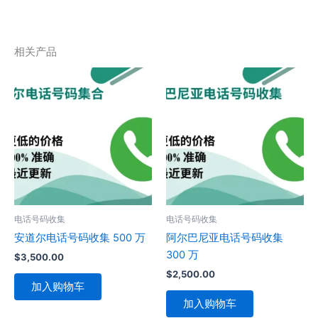
相关产品
电话号码收集
电话号码收集
安道尔电话号码收集 500 万
阿尔巴尼亚电话号码收集
300 万
$
3,500.00
$
2,500.00
加入购物车
加入购物车