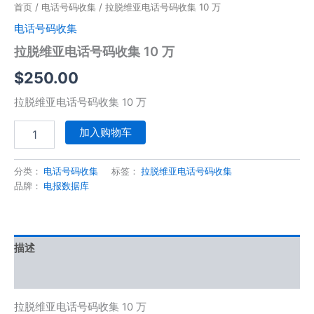
首页
/
电话号码收集
/ 拉脱维亚电话号码收集 10 万
电话号码收集
拉脱维亚电话号码收集 10 万
$
250.00
拉脱维亚电话号码收集 10 万
加入购物车
分类：
电话号码收集
标签：
拉脱维亚电话号码收集
品牌：
电报数据库
描述
用户评价 (0)
拉脱维亚电话号码收集 10 万