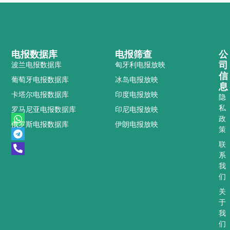
电报数据库
电报筛查
公
司
波兰电报数据库
匈牙利电报放映
信
葡萄牙电报数据库
冰岛电报放映
息
卡塔尔电报数据库
印度电报放映
隐
私
罗马尼亚电报数据库
印尼电报放映
W
T
P
政
俄罗斯电报数据库
伊朗电报放映
h
e
h
策
a
l
o
t
e
n
联
s
g
e
系
a
r
-
我
p
a
a
们
p
m
l
t
关
于
我
们