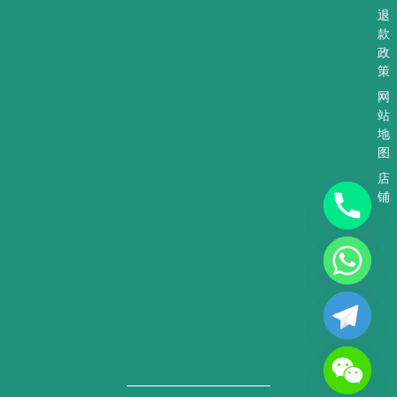
退
款
政
策
网
站
地
图
店
铺