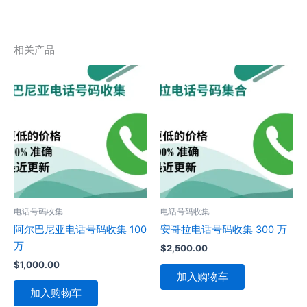
相关产品
电话号码收集
电话号码收集
阿尔巴尼亚电话号码收集 100
安哥拉电话号码收集 300 万
万
$
2,500.00
$
1,000.00
加入购物车
加入购物车