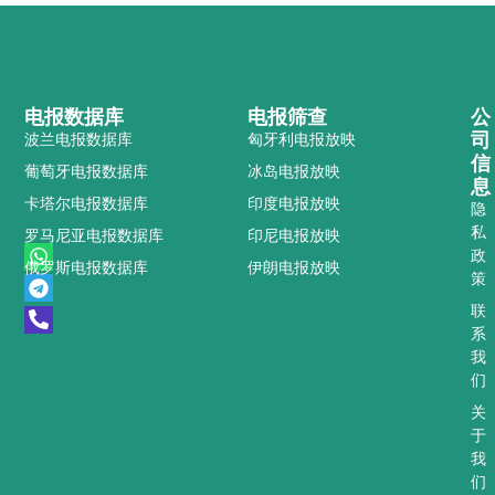
电报数据库
电报筛查
公
司
波兰电报数据库
匈牙利电报放映
信
葡萄牙电报数据库
冰岛电报放映
息
卡塔尔电报数据库
印度电报放映
隐
私
罗马尼亚电报数据库
印尼电报放映
W
T
P
政
俄罗斯电报数据库
伊朗电报放映
h
e
h
策
a
l
o
t
e
n
联
s
g
e
系
a
r
-
我
p
a
a
们
p
m
l
t
关
于
我
们