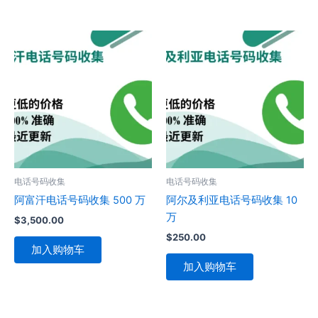
电话号码收集
电话号码收集
阿富汗电话号码收集 500 万
阿尔及利亚电话号码收集 10
万
$
3,500.00
$
250.00
加入购物车
加入购物车