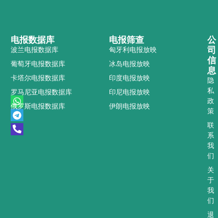
电报数据库
电报筛查
公
司
波兰电报数据库
匈牙利电报放映
信
葡萄牙电报数据库
冰岛电报放映
息
卡塔尔电报数据库
印度电报放映
隐
私
罗马尼亚电报数据库
印尼电报放映
W
T
P
政
俄罗斯电报数据库
伊朗电报放映
h
e
h
策
a
l
o
t
e
n
联
s
g
e
系
a
r
-
我
p
a
a
们
p
m
l
t
关
于
我
们
退