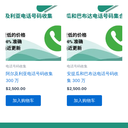
电话号码收集
电话号码收集
阿尔及利亚电话号码收集
安提瓜和巴布达电话号码收
300 万
集 300 万
$
2,500.00
$
2,500.00
加入购物车
加入购物车