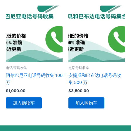
电话号码收集
电话号码收集
阿尔巴尼亚电话号码收集 100
安提瓜和巴布达电话号码收
万
集 500 万
$
1,000.00
$
3,500.00
加入购物车
加入购物车