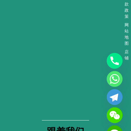
款
政
策
网
站
地
图
店
铺