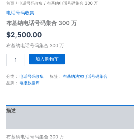
首页
/
电话号码收集
/ 布基纳电话号码集合 300 万
电话号码收集
布基纳电话号码集合 300 万
$
2,500.00
布基纳电话号码集合 300 万
加入购物车
分类：
电话号码收集
标签：
布基纳法索电话号码集合
品牌：
电报数据库
描述
用户评价 (0)
布基纳电话号码集合 300 万