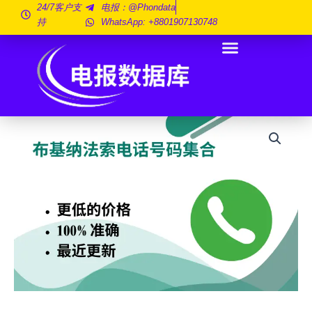
跳
24/7客户支
电报：@phondata
持
WhatsApp: +8801907130748
至
内
容
布
基
纳
电
话
号
码
集
合
300
万
数
量