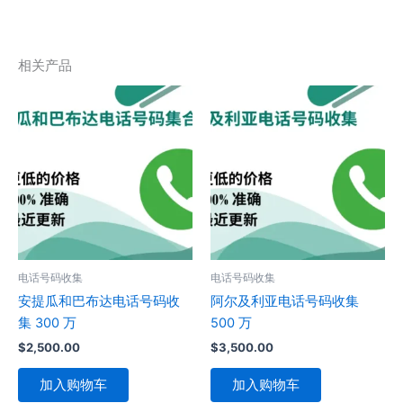
相关产品
电话号码收集
电话号码收集
安提瓜和巴布达电话号码收
阿尔及利亚电话号码收集
集 300 万
500 万
$
2,500.00
$
3,500.00
加入购物车
加入购物车