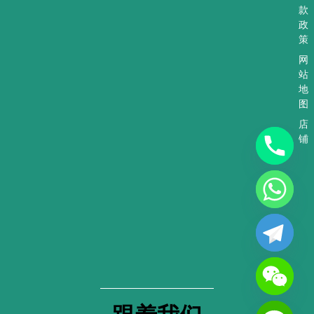
款
政
策
网
站
地
图
店
铺