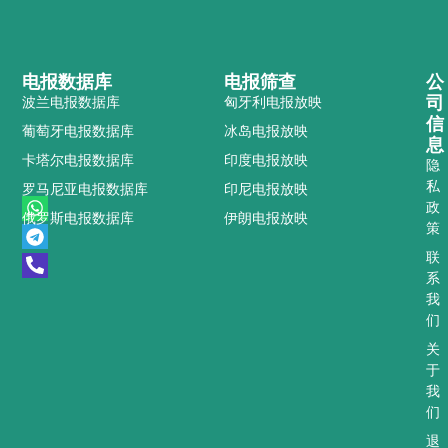
电报数据库
电报筛查
公
司
波兰电报数据库
匈牙利电报放映
信
葡萄牙电报数据库
冰岛电报放映
息
卡塔尔电报数据库
印度电报放映
隐
私
罗马尼亚电报数据库
印尼电报放映
W
T
P
政
俄罗斯电报数据库
伊朗电报放映
h
e
h
策
a
l
o
t
e
n
联
s
g
e
系
a
r
-
我
p
a
a
们
p
m
l
t
关
于
我
们
退