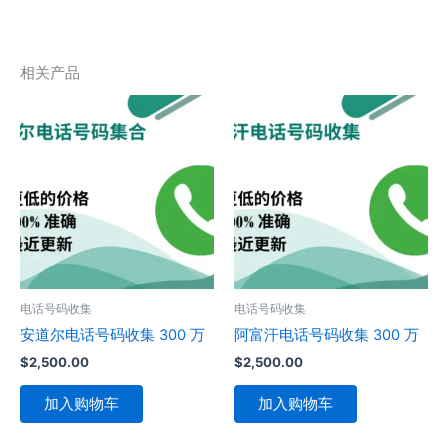
相关产品
电话号码收集
电话号码收集
安道尔电话号码收集 300 万
阿富汗电话号码收集 300 万
$
2,500.00
$
2,500.00
加入购物车
加入购物车