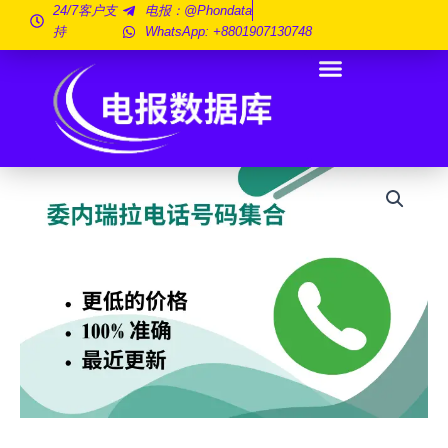
跳
24/7客户支
电报：@phondata
持
WhatsApp: +8801907130748
至
内
容
委
内
瑞
拉
电
话
号
码
收
集
10
万
数
量