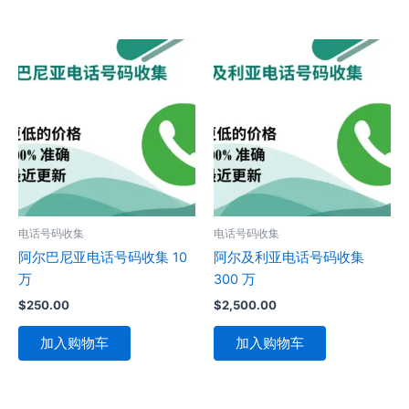
电话号码收集
电话号码收集
阿尔巴尼亚电话号码收集 10
阿尔及利亚电话号码收集
万
300 万
$
250.00
$
2,500.00
加入购物车
加入购物车