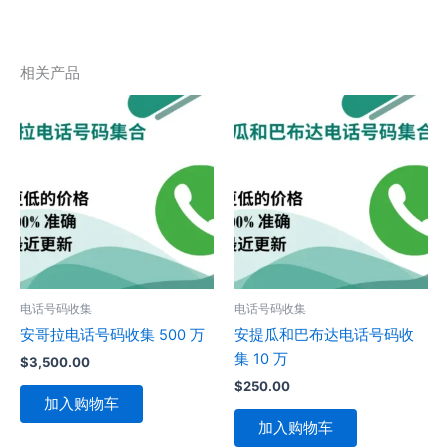
相关产品
电话号码收集
电话号码收集
安哥拉电话号码收集 500 万
安提瓜和巴布达电话号码收
集 10 万
$
3,500.00
$
250.00
加入购物车
加入购物车