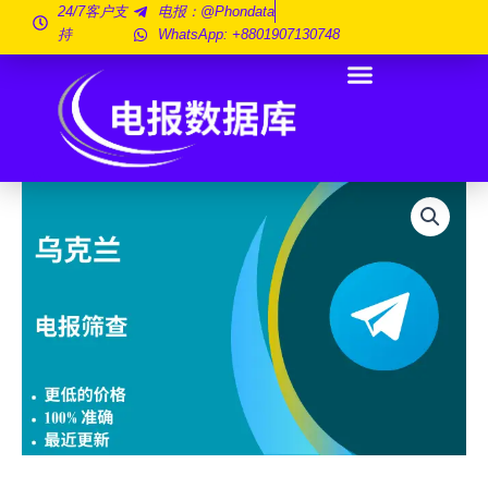
跳
24/7客户支
电报：@phondata
持
WhatsApp: +8801907130748
至
内
容
乌
克
兰
电
报
筛
查
100
万
数
量