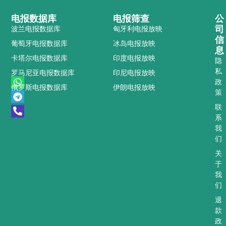
电报数据库
电报筛查
公
司
波兰电报数据库
匈牙利电报放映
信
葡萄牙电报数据库
冰岛电报放映
息
卡塔尔电报数据库
印度电报放映
隐
私
罗马尼亚电报数据库
印尼电报放映
W
T
P
政
俄罗斯电报数据库
伊朗电报放映
h
e
h
策
a
l
o
t
e
n
联
s
g
e
系
a
r
-
我
p
a
a
们
p
m
l
t
关
于
我
们
退
款
政