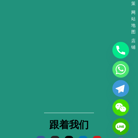
策
网
站
地
图
店
铺
跟着我们
F
I
X
L
Y