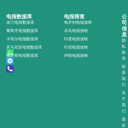
电报数据库
电报筛查
公
司
波兰电报数据库
匈牙利电报放映
信
葡萄牙电报数据库
冰岛电报放映
息
卡塔尔电报数据库
印度电报放映
隐
私
罗马尼亚电报数据库
印尼电报放映
W
T
P
政
俄罗斯电报数据库
伊朗电报放映
h
e
h
策
a
l
o
t
e
n
联
s
g
e
系
a
r
-
我
p
a
a
们
p
m
l
t
关
于
我
们
退
款