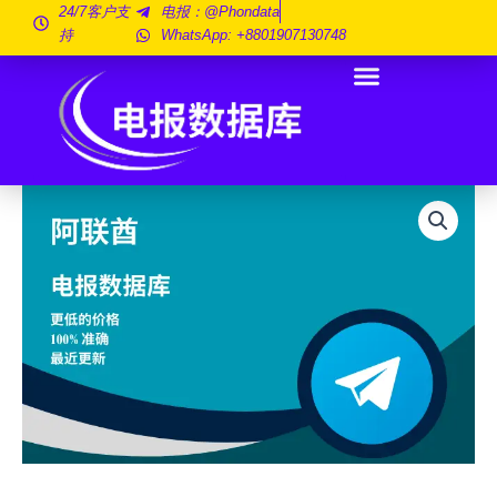
跳
24/7客户支
电报：@phondata
持
WhatsApp: +8801907130748
至
内
容
阿
联
酋
电
报
数
据
库
100,000
数
量