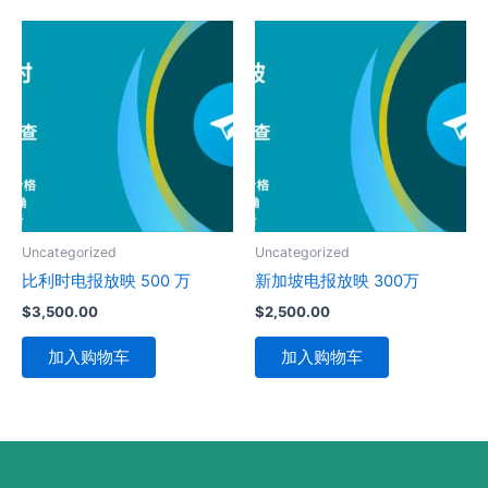
Uncategorized
Uncategorized
比利时电报放映 500 万
新加坡电报放映 300万
$
3,500.00
$
2,500.00
加入购物车
加入购物车