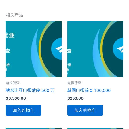
相关产品
电报筛查
电报筛查
纳米比亚电报放映 500 万
韩国电报筛查 100,000
$
3,500.00
$
250.00
加入购物车
加入购物车