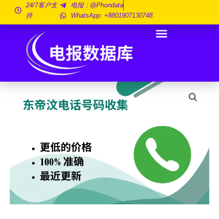
跳
24/7客户支
电报：@phondata
持
WhatsApp: +8801907130748
至
内
容
东
帝
汶
电
话
号
码
收
集
300
万
数
量