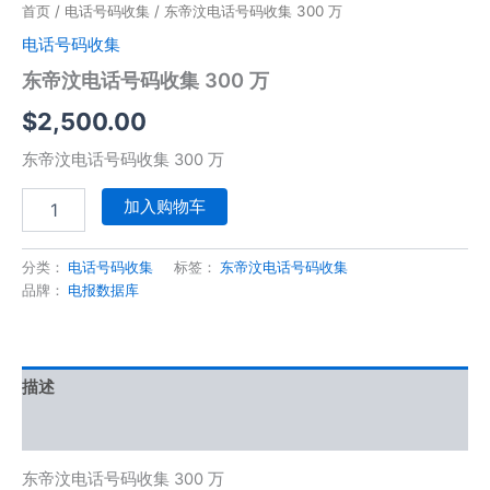
首页
/
电话号码收集
/ 东帝汶电话号码收集 300 万
电话号码收集
东帝汶电话号码收集 300 万
$
2,500.00
东帝汶电话号码收集 300 万
加入购物车
分类：
电话号码收集
标签：
东帝汶电话号码收集
品牌：
电报数据库
描述
用户评价 (0)
东帝汶电话号码收集 300 万