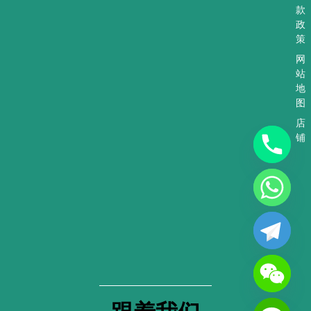
款
政
策
网
站
地
图
店
铺