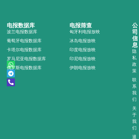
电报数据库
电报筛查
公
司
波兰电报数据库
匈牙利电报放映
信
葡萄牙电报数据库
冰岛电报放映
息
卡塔尔电报数据库
印度电报放映
隐
私
罗马尼亚电报数据库
印尼电报放映
W
T
P
政
俄罗斯电报数据库
伊朗电报放映
h
e
h
策
a
l
o
t
e
n
联
s
g
e
系
a
r
-
我
p
a
a
们
p
m
l
t
关
于
我
们
退