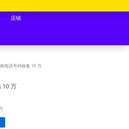
客
店铺
里南电话号码收集 10 万
10 万
万