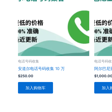
电话号码收集
电话号码收
安道尔电话号码收集 10 万
阿尔巴尼亚
$
250.00
$
1,000.0
加入购物车
加入