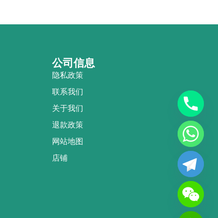
公司信息
隐私政策
联系我们
关于我们
退款政策
网站地图
店铺