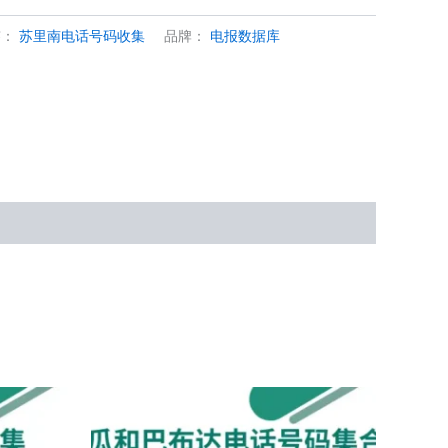
签：
苏里南电话号码收集
品牌：
电报数据库