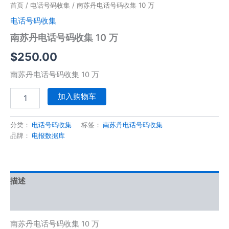
首页
/
电话号码收集
/ 南苏丹电话号码收集 10 万
电话号码收集
南苏丹电话号码收集 10 万
$
250.00
南苏丹电话号码收集 10 万
加入购物车
分类：
电话号码收集
标签：
南苏丹电话号码收集
品牌：
电报数据库
描述
用户评价 (0)
南苏丹电话号码收集 10 万