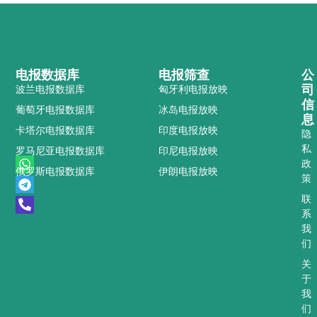
电报数据库
电报筛查
公
司
波兰电报数据库
匈牙利电报放映
信
葡萄牙电报数据库
冰岛电报放映
息
卡塔尔电报数据库
印度电报放映
隐
私
罗马尼亚电报数据库
印尼电报放映
W
T
P
政
俄罗斯电报数据库
伊朗电报放映
h
e
h
策
a
l
o
t
e
n
联
s
g
e
系
a
r
-
我
p
a
a
们
p
m
l
t
关
于
我
们