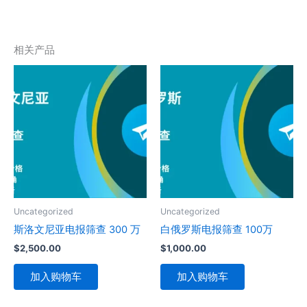
相关产品
Uncategorized
Uncategorized
斯洛文尼亚电报筛查 300 万
白俄罗斯电报筛查 100万
$
2,500.00
$
1,000.00
加入购物车
加入购物车