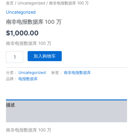
首页
/
Uncategorized
/ 南非电报数据库 100 万
Uncategorized
南非电报数据库 100 万
$
1,000.00
南非电报数据库 100 万
加入购物车
分类：
Uncategorized
标签：
南非电报数据库
品牌：
电报数据库
描述
用户评价 (0)
南非电报数据库 100 万