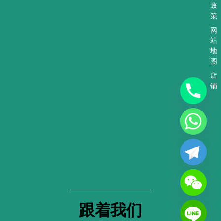
政
策
网
站
地
图
店
铺
跟着我们