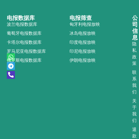
电报数据库
电报筛查
公
司
波兰电报数据库
匈牙利电报放映
信
葡萄牙电报数据库
冰岛电报放映
息
卡塔尔电报数据库
印度电报放映
隐
私
罗马尼亚电报数据库
印尼电报放映
W
T
P
政
俄罗斯电报数据库
伊朗电报放映
h
e
h
策
a
l
o
t
e
n
联
s
g
e
系
a
r
-
我
p
a
a
们
p
m
l
t
关
于
我
们
退
款