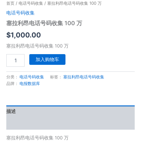
首页
/
电话号码收集
/ 塞拉利昂电话号码收集 100 万
电话号码收集
塞拉利昂电话号码收集 100 万
$
1,000.00
塞拉利昂电话号码收集 100 万
加入购物车
分类：
电话号码收集
标签：
塞拉利昂电话号码收集
品牌：
电报数据库
描述
用户评价 (0)
塞拉利昂电话号码收集 100 万