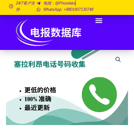
跳
24/7客户支
电报：@phondata
持
WhatsApp: +8801907130748
至
内
容
塞
拉
利
昂
电
话
号
码
收
集
100
万
数
量