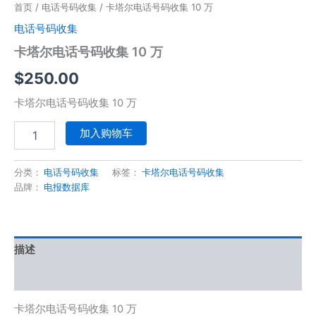
首页
/
电话号码收集
/ 卡塔尔电话号码收集 10 万
电话号码收集
卡塔尔电话号码收集 10 万
$
250.00
卡塔尔电话号码收集 10 万
加入购物车
分类：
电话号码收集
标签：
卡塔尔电话号码收集
品牌：
电报数据库
描述
用户评价 (0)
卡塔尔电话号码收集 10 万