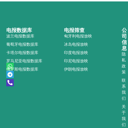
电报数据库
电报筛查
公
司
波兰电报数据库
匈牙利电报放映
信
葡萄牙电报数据库
冰岛电报放映
息
卡塔尔电报数据库
印度电报放映
隐
私
罗马尼亚电报数据库
印尼电报放映
W
T
P
政
俄罗斯电报数据库
伊朗电报放映
h
e
h
策
a
l
o
t
e
n
联
s
g
e
系
a
r
-
我
p
a
a
们
p
m
l
t
关
于
我
们