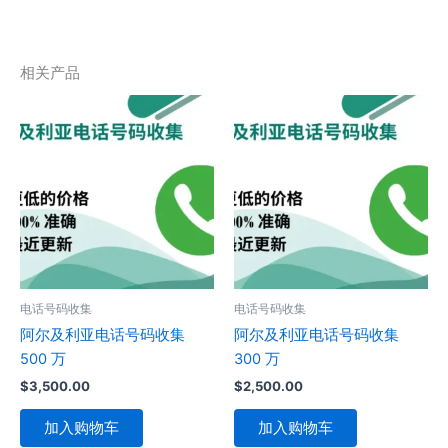
相关产品
电话号码收集
电话号码收集
阿尔及利亚电话号码收集
阿尔及利亚电话号码收集
500 万
300 万
$
3,500.00
$
2,500.00
加入购物车
加入购物车