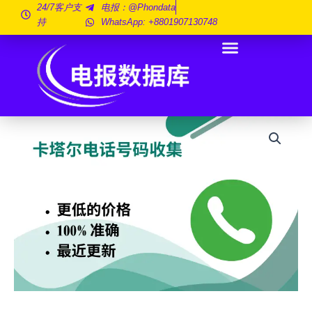
跳
24/7客户支
电报：@phondata
持
WhatsApp: +8801907130748
至
内
容
卡
塔
尔
电
话
号
码
收
集
10
万
数
量