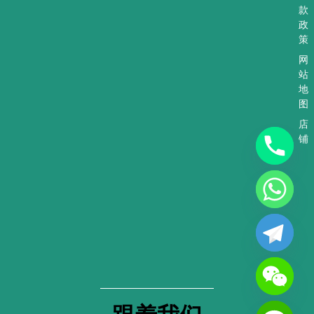
款
政
策
网
站
地
图
店
铺