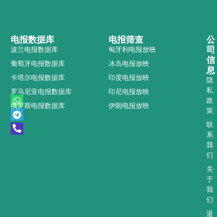
电报数据库
电报筛查
公
司
波兰电报数据库
匈牙利电报放映
信
葡萄牙电报数据库
冰岛电报放映
息
卡塔尔电报数据库
印度电报放映
隐
私
罗马尼亚电报数据库
印尼电报放映
W
T
P
政
俄罗斯电报数据库
伊朗电报放映
h
e
h
策
a
l
o
t
e
n
联
s
g
e
系
a
r
-
我
p
a
a
们
p
m
l
t
关
于
我
们
退