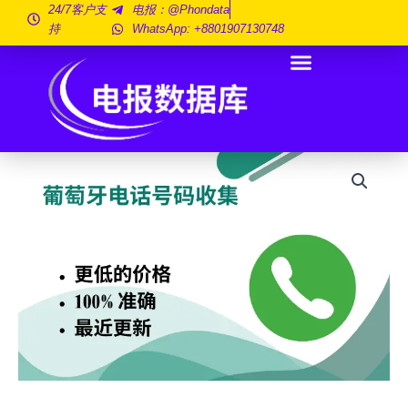
跳
24/7客户支
电报：@phondata
持
WhatsApp: +8801907130748
至
内
容
葡
萄
牙
电
话
号
码
收
集
300
万
数
量