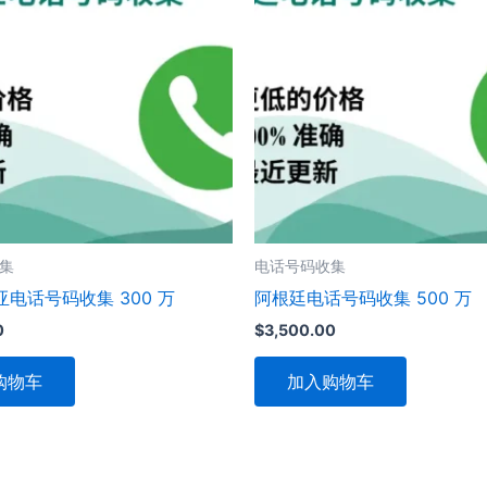
集
电话号码收集
电话号码收集 300 万
阿根廷电话号码收集 500 万
0
$
3,500.00
购物车
加入购物车