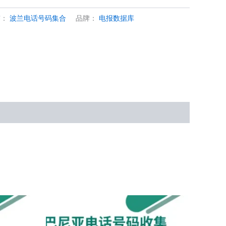
签：
波兰电话号码集合
品牌：
电报数据库