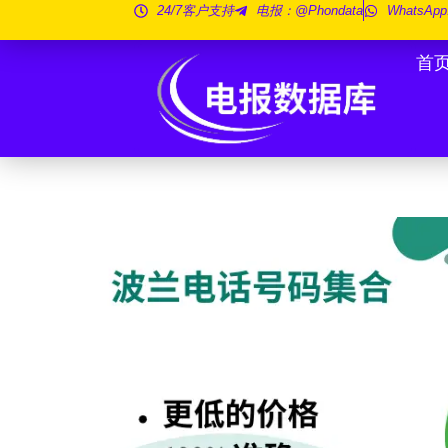
跳
24/7客户支持
电报：@phondata
WhatsApp
至
首
内
容