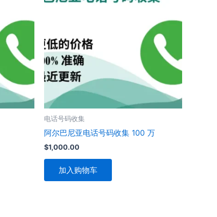
电话号码收集
阿尔巴尼亚电话号码收集 100 万
$
1,000.00
加入购物车