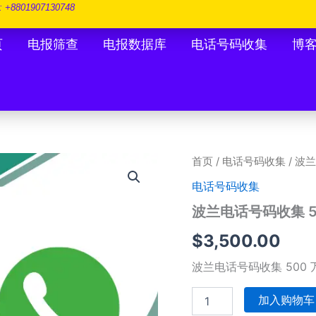
: +8801907130748
页
电报筛查
电报数据库
电话号码收集
博
波
首页
/
电话号码收集
/ 波
兰
电话号码收集
电
话
波兰电话号码收集 5
号
码
$
3,500.00
收
集
波兰电话号码收集 500 
500
万
加入购物车
数
量