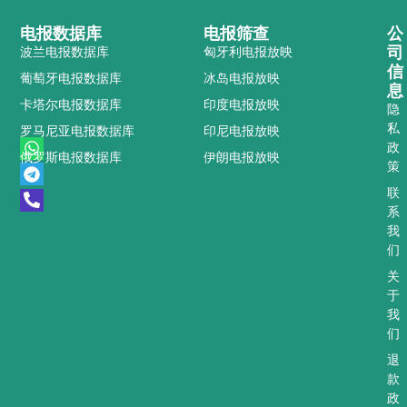
电报数据库
电报筛查
公
司
波兰电报数据库
匈牙利电报放映
信
葡萄牙电报数据库
冰岛电报放映
息
卡塔尔电报数据库
印度电报放映
隐
私
罗马尼亚电报数据库
印尼电报放映
W
T
P
政
俄罗斯电报数据库
伊朗电报放映
h
e
h
策
a
l
o
t
e
n
联
s
g
e
系
a
r
-
我
p
a
a
们
p
m
l
t
关
于
我
们
退
款
政