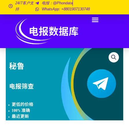
跳
24/7客户支
电报：@phondata
持
WhatsApp: +8801907130748
至
内
容
秘
鲁
电
报
放
映
300
万
数
量