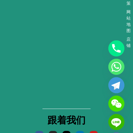
策
网
站
地
图
店
铺
跟着我们
F
I
X
L
Y