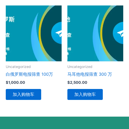
Uncategorized
Uncategorized
白俄罗斯电报筛查 100万
马耳他电报筛查 300 万
$
1,000.00
$
2,500.00
加入购物车
加入购物车