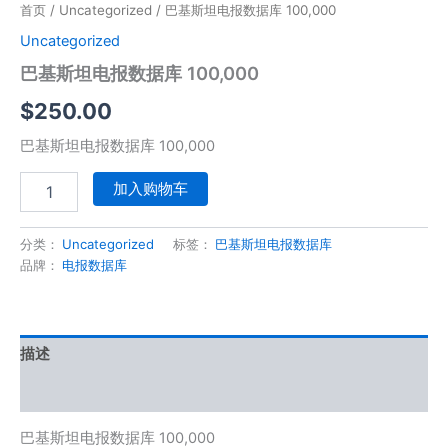
首页
/
Uncategorized
/ 巴基斯坦电报数据库 100,000
Uncategorized
巴基斯坦电报数据库 100,000
$
250.00
巴基斯坦电报数据库 100,000
加入购物车
分类：
Uncategorized
标签：
巴基斯坦电报数据库
品牌：
电报数据库
描述
用户评价 (0)
巴基斯坦电报数据库 100,000