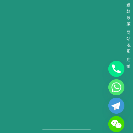
退
款
政
策
网
站
地
图
店
铺