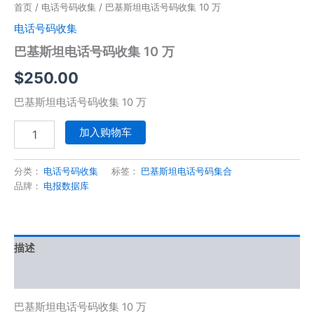
首页
/
电话号码收集
/ 巴基斯坦电话号码收集 10 万
电话号码收集
巴基斯坦电话号码收集 10 万
$
250.00
巴基斯坦电话号码收集 10 万
加入购物车
分类：
电话号码收集
标签：
巴基斯坦电话号码集合
品牌：
电报数据库
描述
用户评价 (0)
巴基斯坦电话号码收集 10 万