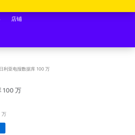
客
店铺
尼日利亚电报数据库 100 万
100 万
 万