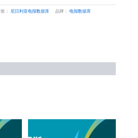
标签：
尼日利亚电报数据库
品牌：
电报数据库