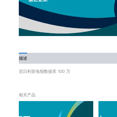
描述
用户评价 (0)
尼日利亚电报数据库 100 万
相关产品