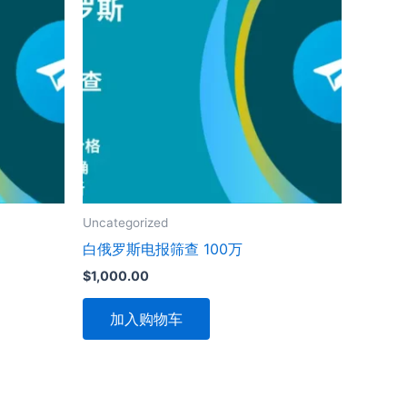
Uncategorized
白俄罗斯电报筛查 100万
$
1,000.00
加入购物车