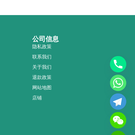
公司信息
隐私政策
联系我们
关于我们
退款政策
网站地图
店铺