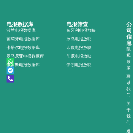
电报数据库
电报筛查
公
司
波兰电报数据库
匈牙利电报放映
信
葡萄牙电报数据库
冰岛电报放映
息
卡塔尔电报数据库
印度电报放映
隐
私
罗马尼亚电报数据库
印尼电报放映
W
T
P
政
俄罗斯电报数据库
伊朗电报放映
h
e
h
策
a
l
o
t
e
n
联
s
g
e
系
a
r
-
我
p
a
a
们
p
m
l
t
关
于
我
们
退