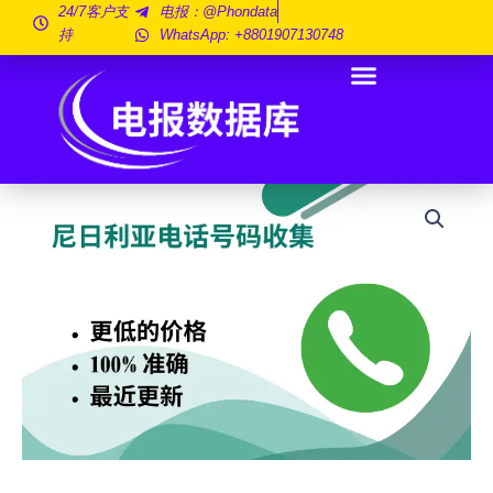
跳
24/7客户支
电报：@phondata
持
WhatsApp: +8801907130748
至
内
容
尼
日
利
亚
电
话
号
码
收
集
300
万
数
量