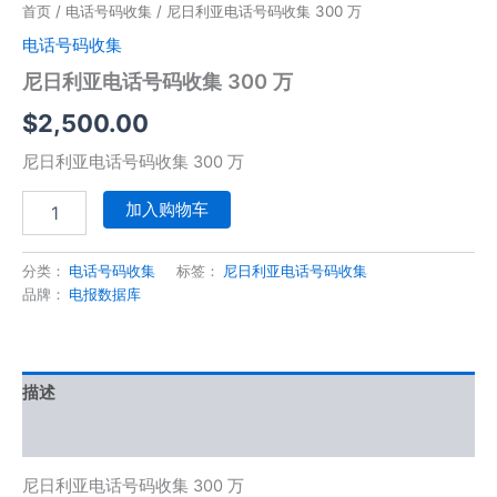
首页
/
电话号码收集
/ 尼日利亚电话号码收集 300 万
电话号码收集
尼日利亚电话号码收集 300 万
$
2,500.00
尼日利亚电话号码收集 300 万
加入购物车
分类：
电话号码收集
标签：
尼日利亚电话号码收集
品牌：
电报数据库
描述
用户评价 (0)
尼日利亚电话号码收集 300 万