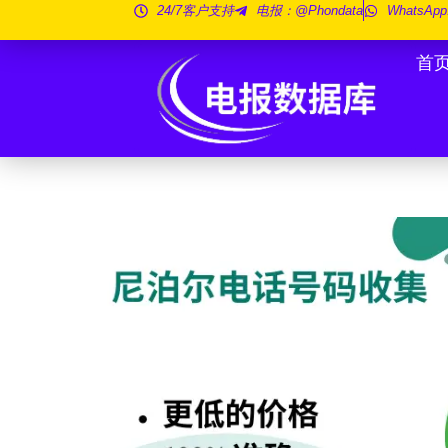
跳
24/7客户支持
电报：@phondata
WhatsApp
至
首
内
容