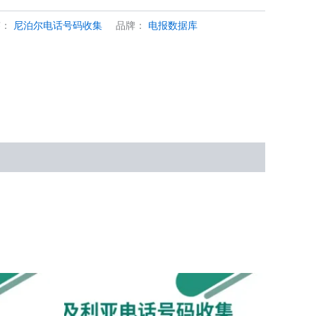
签：
尼泊尔电话号码收集
品牌：
电报数据库