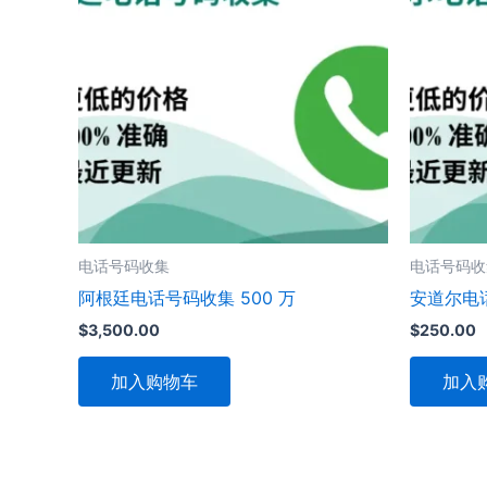
电话号码收集
电话号码收
阿根廷电话号码收集 500 万
安道尔电话
$
3,500.00
$
250.00
加入购物车
加入