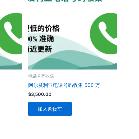
电话号码收集
阿尔及利亚电话号码收集 500 万
$
3,500.00
加入购物车