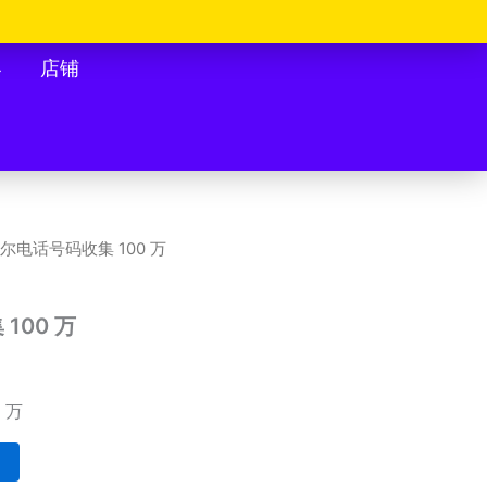
客
店铺
泊尔电话号码收集 100 万
100 万
 万