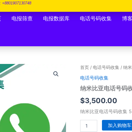
: +8801907130748
页
电报筛查
电报数据库
电话号码收集
博
纳
首页
/
电话号码收集
/ 纳
米
电话号码收集
比
亚
纳米比亚电话号码收集
电
话
$
3,500.00
号
码
纳米比亚电话号码收集 50
收
集
加入购物车
500
万