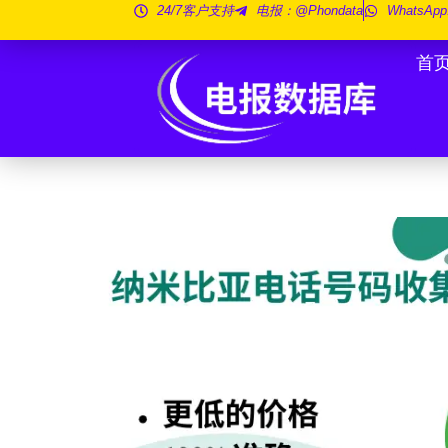
跳
24/7客户支持
电报：@phondata
WhatsApp
至
首
内
容