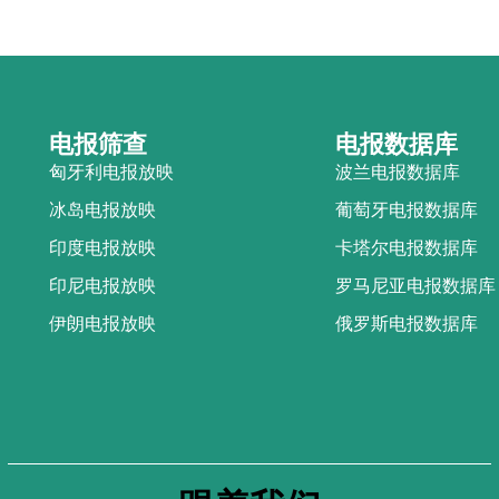
电报筛查
电报数据库
匈牙利电报放映
波兰电报数据库
冰岛电报放映
葡萄牙电报数据库
印度电报放映
卡塔尔电报数据库
印尼电报放映
罗马尼亚电报数据库
伊朗电报放映
俄罗斯电报数据库