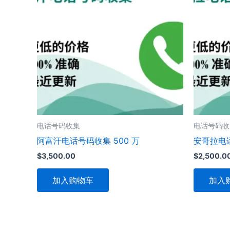
电话号码收集
电话号码收
阿富汗电话号码收集 500 万
安哥拉电话
$
3,500.00
$
2,500.0
加入购物车
加入