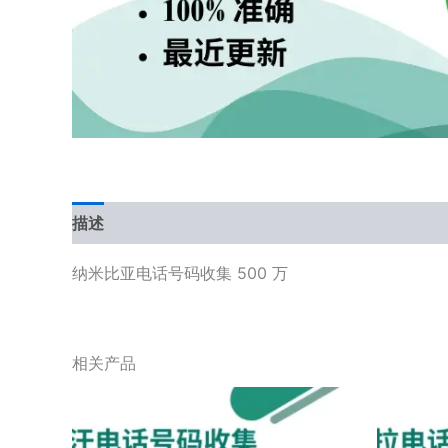
描述
用户评价 (0)
纳米比亚电话号码收集 500 万
相关产品