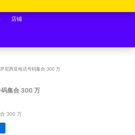
客
店铺
克罗尼西亚电话号码集合 300 万
集合 300 万
 300 万