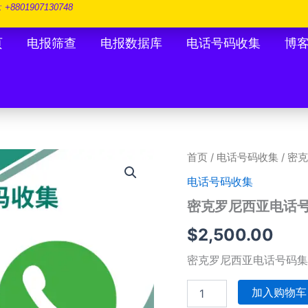
: +8801907130748
页
电报筛查
电报数据库
电话号码收集
博
密
首页
/
电话号码收集
/ 密
克
电话号码收集
罗
尼
密克罗尼西亚电话号码
西
亚
$
2,500.00
电
话
密克罗尼西亚电话号码集合
号
码
加入购物车
集
合