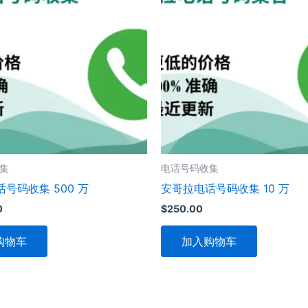
集
电话号码收集
号码收集 500 万
安哥拉电话号码收集 10 万
0
$
250.00
购物车
加入购物车