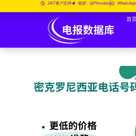
跳
24/7客户支持
电报：@phondata
WhatsApp
至
首
内
容