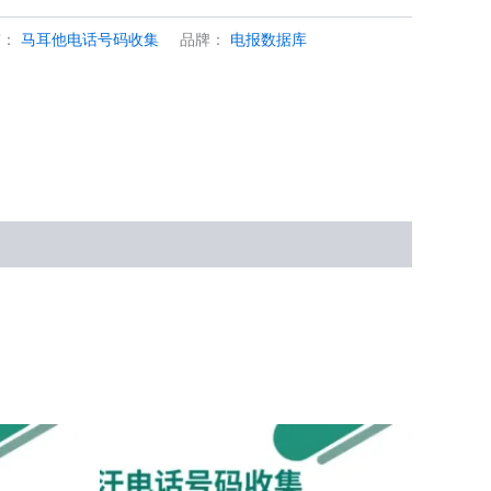
签：
马耳他电话号码收集
品牌：
电报数据库