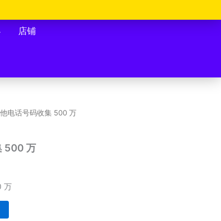
客
店铺
耳他电话号码收集 500 万
500 万
 万