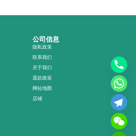
公司信息
隐私政策
联系我们
关于我们
退款政策
网站地图
店铺