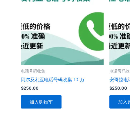
电话号码收集
电话号码收
阿尔及利亚电话号码收集 10 万
安哥拉电话
$
250.00
$
250.00
加入购物车
加入