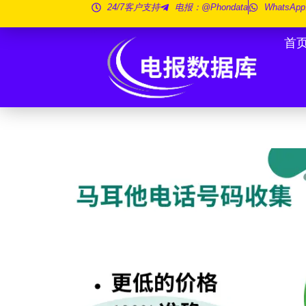
跳
24/7客户支持
电报：@phondata
WhatsApp
至
首
内
容