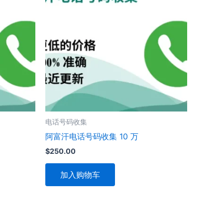
电话号码收集
阿富汗电话号码收集 10 万
$
250.00
加入购物车