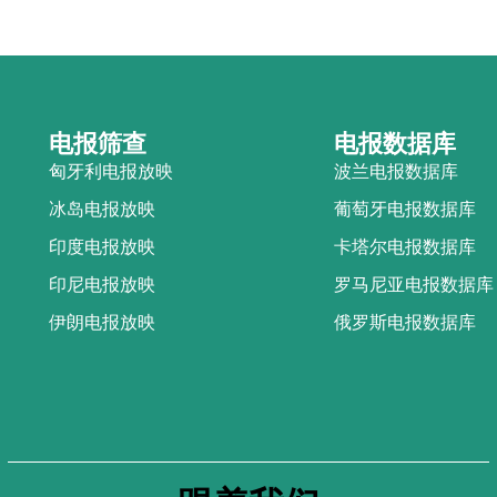
电报筛查
电报数据库
匈牙利电报放映
波兰电报数据库
冰岛电报放映
葡萄牙电报数据库
印度电报放映
卡塔尔电报数据库
印尼电报放映
罗马尼亚电报数据库
伊朗电报放映
俄罗斯电报数据库