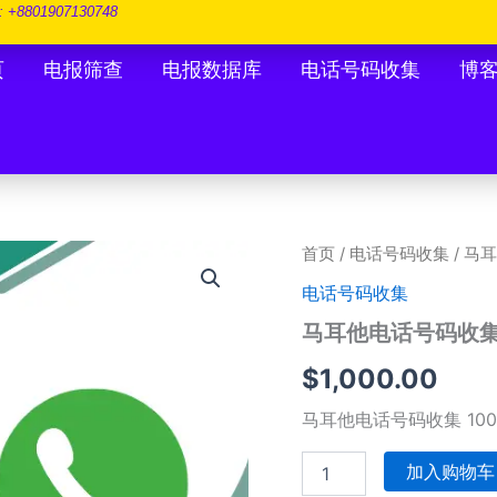
: +8801907130748
页
电报筛查
电报数据库
电话号码收集
博
马
首页
/
电话号码收集
/ 马
耳
电话号码收集
他
电
马耳他电话号码收集 
话
号
$
1,000.00
码
收
马耳他电话号码收集 100
集
100
加入购物车
万
数