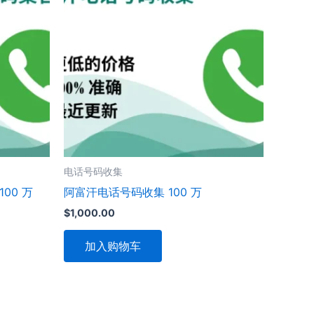
电话号码收集
00 万
阿富汗电话号码收集 100 万
$
1,000.00
加入购物车