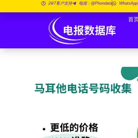
跳
24/7客户支持
电报：@phondata
WhatsApp
至
首
内
容