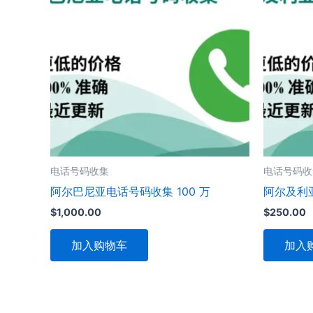
电话号码收集
电话号码收
阿尔巴尼亚电话号码收集 100 万
阿尔及利亚
$
1,000.00
$
250.00
加入购物车
加入