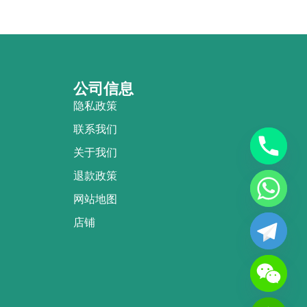
公司信息
隐私政策
联系我们
关于我们
退款政策
网站地图
店铺