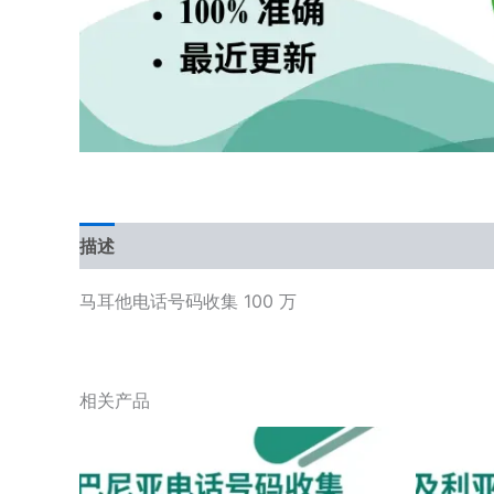
描述
用户评价 (0)
马耳他电话号码收集 100 万
相关产品