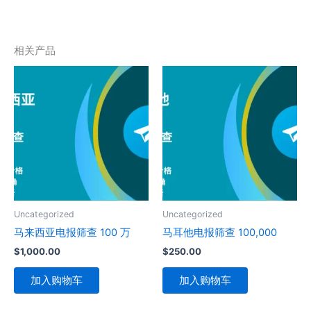
相关产品
Uncategorized
Uncategorized
马来西亚电报筛查 100 万
马耳他电报筛查 100,000
$
1,000.00
$
250.00
加入购物车
加入购物车