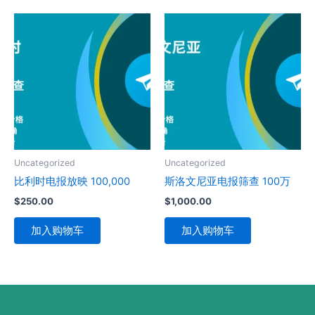
Uncategorized
Uncategorized
比利时电报放映 100,000
斯洛文尼亚电报筛查 100万
$
250.00
$
1,000.00
加入购物车
加入购物车