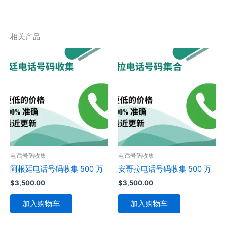
相关产品
电话号码收集
电话号码收集
阿根廷电话号码收集 500 万
安哥拉电话号码收集 500 万
$
3,500.00
$
3,500.00
加入购物车
加入购物车