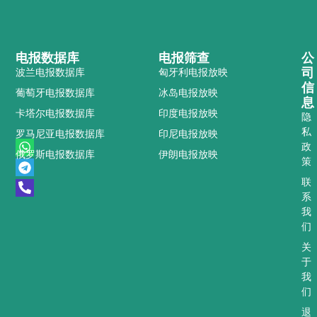
电报数据库
电报筛查
公
司
波兰电报数据库
匈牙利电报放映
信
葡萄牙电报数据库
冰岛电报放映
息
卡塔尔电报数据库
印度电报放映
隐
私
罗马尼亚电报数据库
印尼电报放映
W
T
P
政
俄罗斯电报数据库
伊朗电报放映
h
e
h
策
a
l
o
t
e
n
联
s
g
e
系
a
r
-
我
p
a
a
们
p
m
l
t
关
于
我
们
退