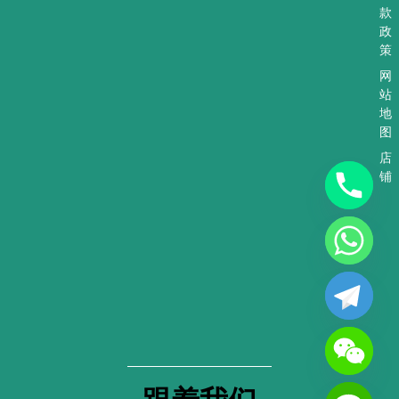
款
政
策
网
站
地
图
店
铺