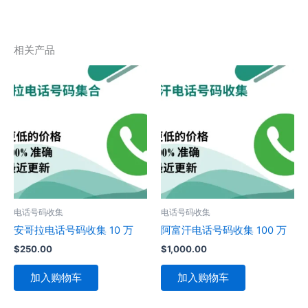
相关产品
电话号码收集
电话号码收集
安哥拉电话号码收集 10 万
阿富汗电话号码收集 100 万
$
250.00
$
1,000.00
加入购物车
加入购物车