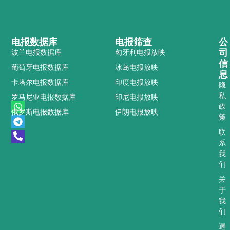
电报数据库
电报筛查
公
司
波兰电报数据库
匈牙利电报放映
信
葡萄牙电报数据库
冰岛电报放映
息
卡塔尔电报数据库
印度电报放映
隐
私
罗马尼亚电报数据库
印尼电报放映
W
T
P
政
俄罗斯电报数据库
伊朗电报放映
h
e
h
策
a
l
o
t
e
n
联
s
g
e
系
a
r
-
我
p
a
a
们
p
m
l
t
关
于
我
们
退