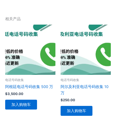
相关产品
电话号码收集
电话号码收集
阿根廷电话号码收集 500 万
阿尔及利亚电话号码收集 10
万
$
3,500.00
$
250.00
加入购物车
加入购物车