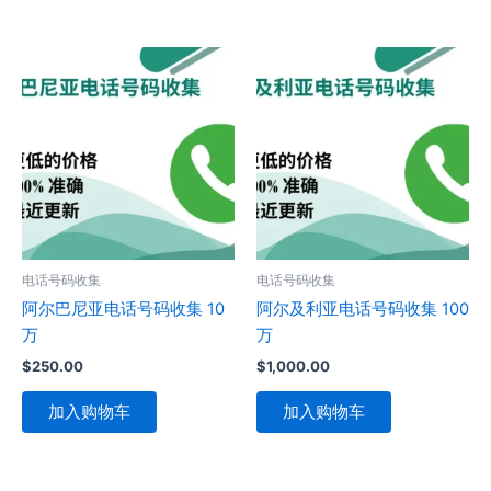
电话号码收集
电话号码收集
阿尔巴尼亚电话号码收集 10
阿尔及利亚电话号码收集 100
万
万
$
250.00
$
1,000.00
加入购物车
加入购物车