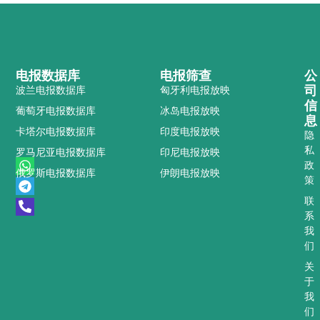
电报数据库
电报筛查
公
司
波兰电报数据库
匈牙利电报放映
信
葡萄牙电报数据库
冰岛电报放映
息
卡塔尔电报数据库
印度电报放映
隐
私
罗马尼亚电报数据库
印尼电报放映
W
T
P
政
俄罗斯电报数据库
伊朗电报放映
h
e
h
策
a
l
o
t
e
n
联
s
g
e
系
a
r
-
我
p
a
a
们
p
m
l
t
关
于
我
们