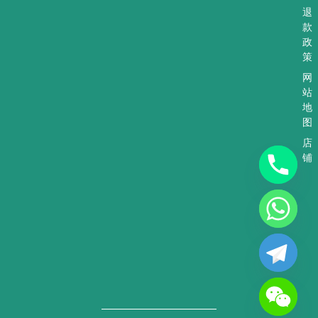
退
款
政
策
网
站
地
图
店
铺