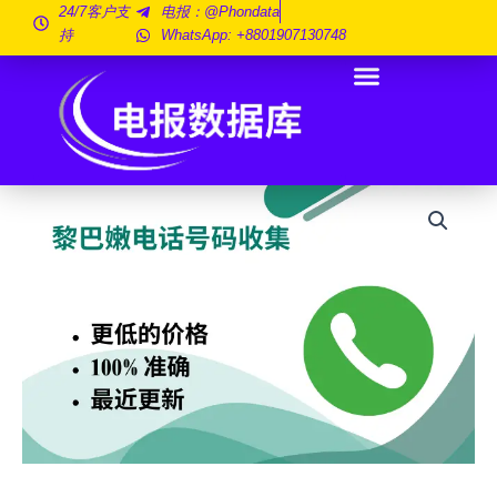
跳
24/7客户支
电报：@phondata
持
WhatsApp: +8801907130748
至
内
容
黎
巴
嫩
电
话
号
码
收
集
500
万
数
量