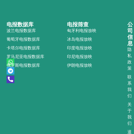
电报数据库
电报筛查
公
司
波兰电报数据库
匈牙利电报放映
信
葡萄牙电报数据库
冰岛电报放映
息
卡塔尔电报数据库
印度电报放映
隐
私
罗马尼亚电报数据库
印尼电报放映
W
T
P
政
俄罗斯电报数据库
伊朗电报放映
h
e
h
策
a
l
o
t
e
n
联
s
g
e
系
a
r
-
我
p
a
a
们
p
m
l
t
关
于
我
们
退