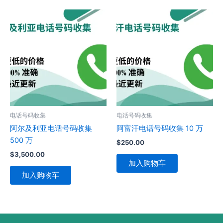
电话号码收集
电话号码收集
阿尔及利亚电话号码收集
阿富汗电话号码收集 10 万
500 万
$
250.00
$
3,500.00
加入购物车
加入购物车