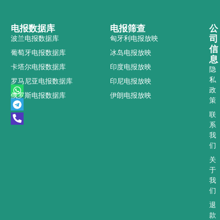
电报数据库
电报筛查
公
司
波兰电报数据库
匈牙利电报放映
信
葡萄牙电报数据库
冰岛电报放映
息
卡塔尔电报数据库
印度电报放映
隐
私
罗马尼亚电报数据库
印尼电报放映
W
T
P
政
俄罗斯电报数据库
伊朗电报放映
h
e
h
策
a
l
o
t
e
n
联
s
g
e
系
a
r
-
我
p
a
a
们
p
m
l
t
关
于
我
们
退
款