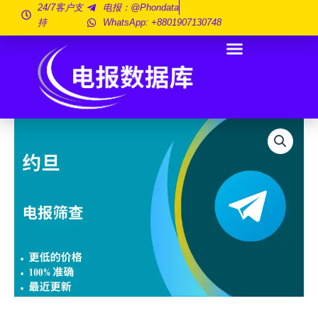
跳
24/7客户支
电报：@phondata
持
WhatsApp: +8801907130748
至
内
容
乔
丹
电
报
放
映
500
万
数
量