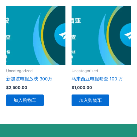
Uncategorized
Uncategorized
新加坡电报放映 300万
马来西亚电报筛查 100 万
$
2,500.00
$
1,000.00
加入购物车
加入购物车