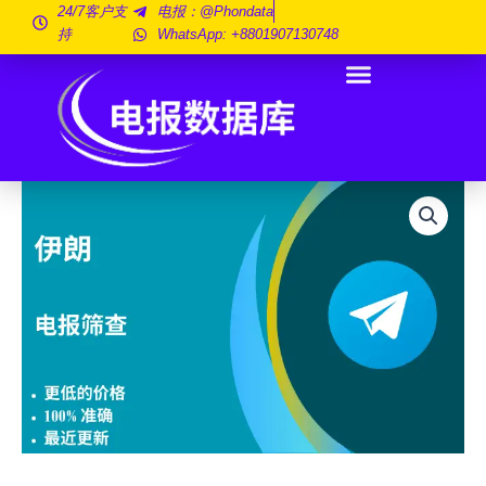
跳
24/7客户支
电报：@phondata
持
WhatsApp: +8801907130748
至
内
容
伊
朗
电
报
放
映
100
万
数
量