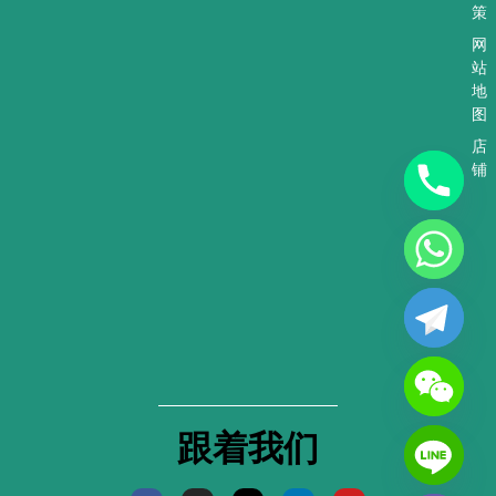
策
网
站
地
图
店
铺
跟着我们
F
I
X
L
Y