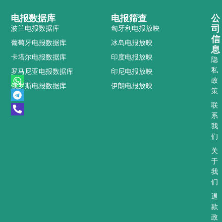
电报数据库
电报筛查
公
司
波兰电报数据库
匈牙利电报放映
信
葡萄牙电报数据库
冰岛电报放映
息
卡塔尔电报数据库
印度电报放映
隐
私
罗马尼亚电报数据库
印尼电报放映
W
T
P
政
俄罗斯电报数据库
伊朗电报放映
h
e
h
策
a
l
o
t
e
n
联
s
g
e
系
a
r
-
我
p
a
a
们
p
m
l
t
关
于
我
们
退
款
政