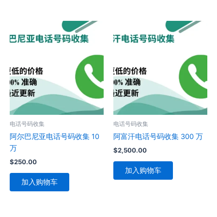
电话号码收集
电话号码收集
阿尔巴尼亚电话号码收集 10
阿富汗电话号码收集 300 万
万
$
2,500.00
$
250.00
加入购物车
加入购物车