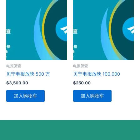
电报筛查
电报筛查
贝宁电报放映 500 万
贝宁电报放映 100,000
$
3,500.00
$
250.00
加入购物车
加入购物车