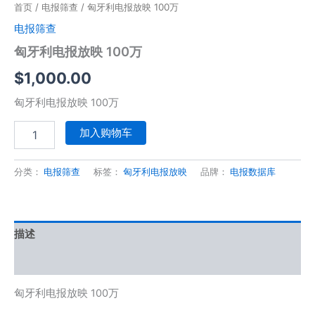
首页
/
电报筛查
/ 匈牙利电报放映 100万
电报筛查
匈牙利电报放映 100万
$
1,000.00
匈牙利电报放映 100万
加入购物车
分类：
电报筛查
标签：
匈牙利电报放映
品牌：
电报数据库
描述
用户评价 (0)
匈牙利电报放映 100万