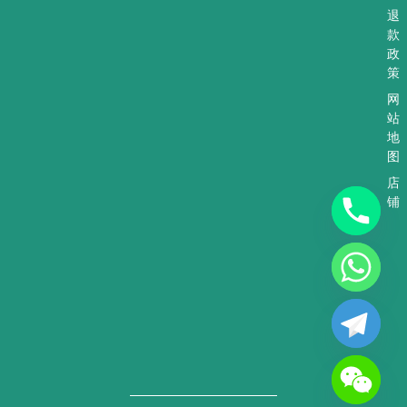
退
款
政
策
网
站
地
图
店
铺