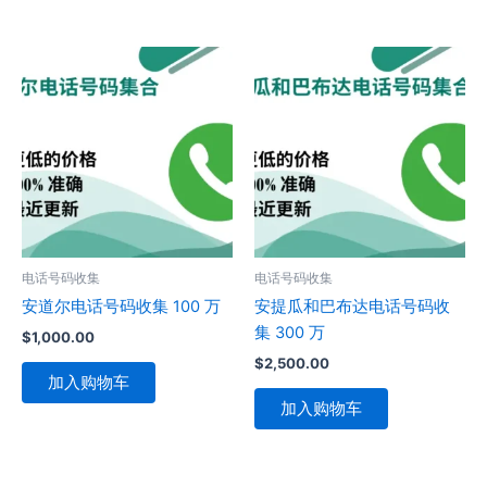
电话号码收集
电话号码收集
安道尔电话号码收集 100 万
安提瓜和巴布达电话号码收
集 300 万
$
1,000.00
$
2,500.00
加入购物车
加入购物车