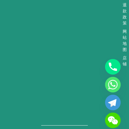
退
款
政
策
网
站
地
图
店
铺