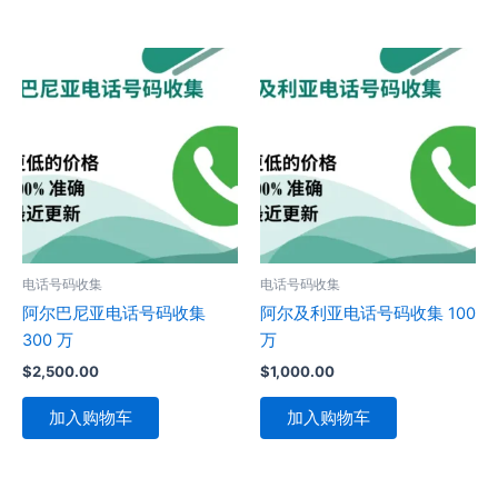
电话号码收集
电话号码收集
阿尔巴尼亚电话号码收集
阿尔及利亚电话号码收集 100
300 万
万
$
2,500.00
$
1,000.00
加入购物车
加入购物车